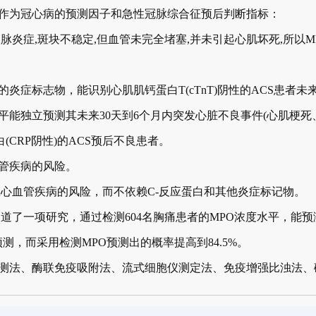
作为冠心病的预测因子和急性冠脉综合征预后判断指标：
症,斑块不稳定,但血管未完全堵塞,并未引起心肌坏死,所以M
炎症标志物，能识别心肌肌钙蛋白T(cTnT)阴性的ACS患者
能独立预测其未来30天到6个月内突发心脏不良事件(心肌梗死
CRP阴性)的ACS预后不良患者。
管疾病的风险。
血管疾病的风险，而不依赖C-反应蛋白和其他炎症标记物。
了一项研究，通过检测604名胸痛患者的MPO浓度水平，能预
测，而采用检测MPO预测出的概率提高到84.5%。
测法、酶联免疫吸附法、流式细胞仪测定法、免疫增强比浊法、